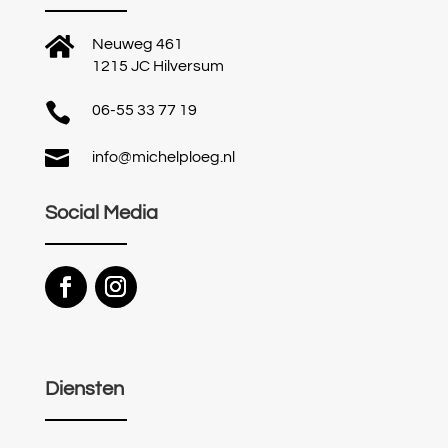

Neuweg 461
1215 JC Hilversum

06-55 33 77 19

info@michelploeg.nl
Social Media
Diensten